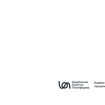
Будемо 
підтрим