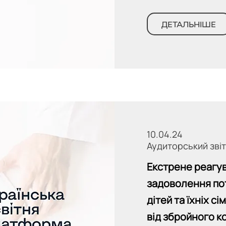
ДЕТАЛЬНІШЕ
10.04.24
Аудиторський зві
Екстрене реагу
задоволення по
дітей та їхніх с
від збройного ко