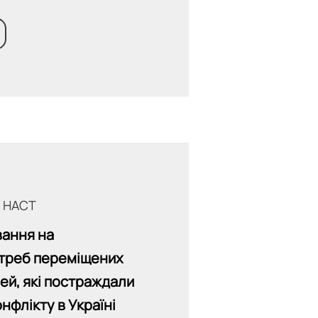
т HACT
вання на
треб переміщених
імей, які постраждали
нфлікту в Україні