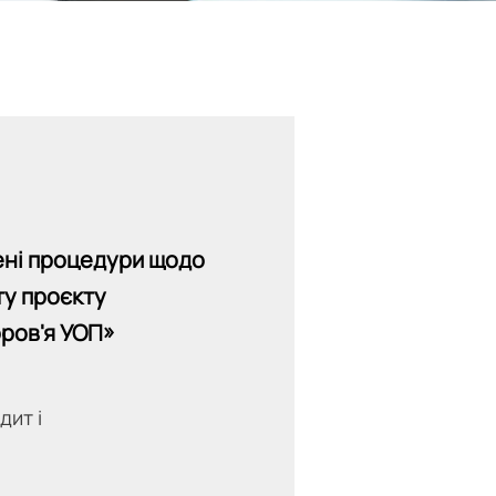
ені процедури щодо
ту проєкту
ров'я УОП»
дит і