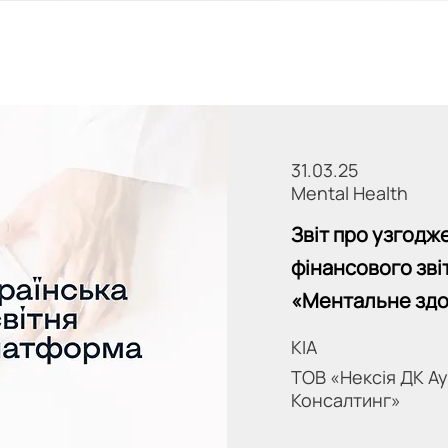
31.03.25
Mental Health
Звіт про узгодж
фінансового зві
«Ментальне здо
KIA
ТОВ «Нексія ДК Ау
Консалтинг»