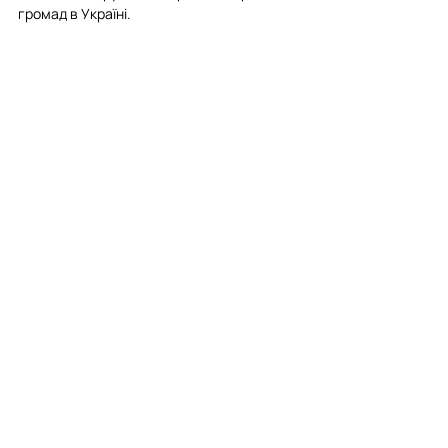
громад в Україні.
Останні пости
Дивитися всі