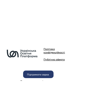
Політика
конфіденційності
Публічна оферта
Підтримати зараз
Будемо вдячні за вашу
підтримку нашої діяльності
Використання матеріалів сайту, зображень та
текстів, а також автоматизоване копіювання
інформації сайту будь-якими програмами без
письмового дозволу Української Освітньої