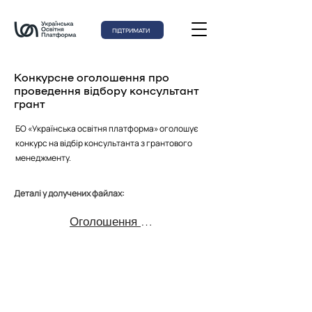
ПІДТРИМАТИ
Конкурсне оголошення про
проведення відбору консультант
грант
БО «Українська освітня платформа» оголошує
конкурс на відбір консультанта з грантового
менеджменту.
Деталі у долучених файлах:
Оголошення консультант з грантового менеджементу