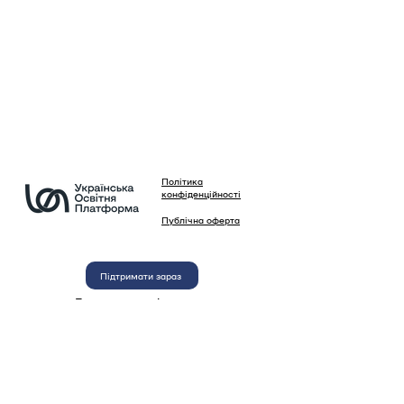
Політика
конфіденційності
Публічна оферта
Підтримати зараз
Будемо вдячні за вашу
підтримку нашої діяльності
Використання матеріалів сайту, зображень та
текстів, а також автоматизоване копіювання
інформації сайту будь-якими програмами без
письмового дозволу Української Освітньої