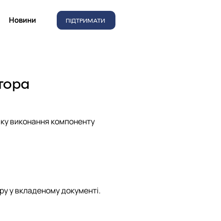
Новини
ПІДТРИМАТИ
тора
мку виконання компоненту
ору у вкладеному документі.