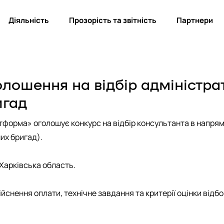
Діяльність
Прозорість та звітність
Партнери
лошення на відбір адміністра
игад
тформа» оголошує конкурс на відбір консультанта в напря
их бригад).
 Харківська область.
йснення оплати, технічне завдання та критерії оцінки відб