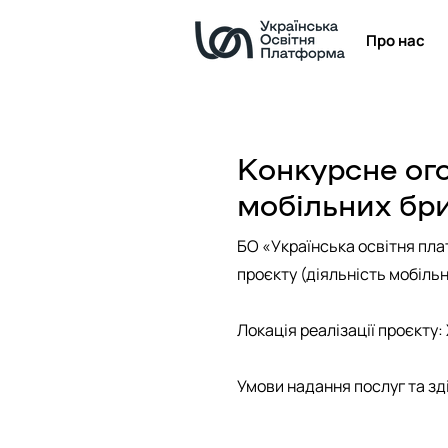
Про нас
Конкурсне ого
мобільних бр
БО «Українська освітня пла
проєкту (діяльність мобільн
Локація реалізації проєкту:
Умови надання послуг та зді