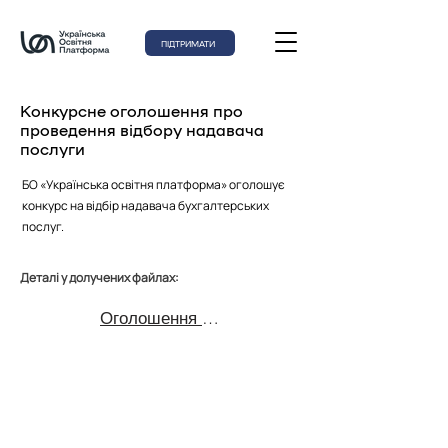
ПІДТРИМАТИ
Конкурсне оголошення про
проведення відбору надавача
послуги
БО «Українська освітня платформа» оголошує
конкурс на відбір надавача бухгалтерських
послуг.
Деталі у долучених файлах:
Оголошення на відбір надавача бухгалтерських послуг