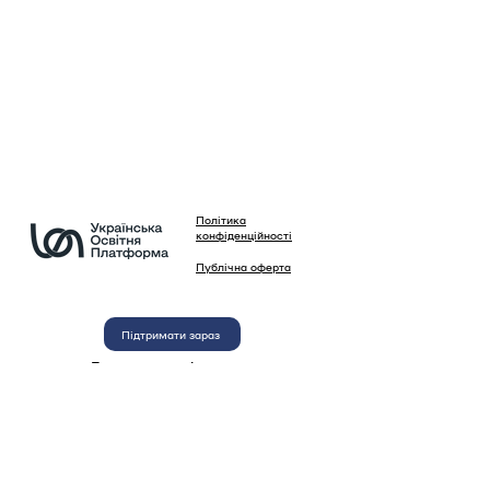
Політика
конфіденційності
Публічна оферта
Підтримати зараз
Будемо вдячні за вашу
підтримку нашої діяльності
Використання матеріалів сайту, зображень та
текстів, а також автоматизоване копіювання
інформації сайту будь-якими програмами без
письмового дозволу Української Освітньої